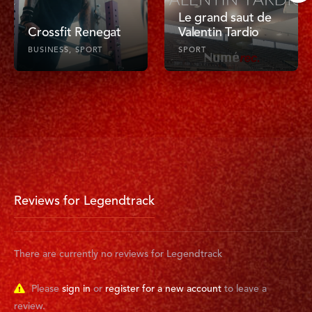
Le grand saut de
Crossfit Renegat
Valentin Tardio
BUSINESS
SPORT
SPORT
Reviews for Legendtrack
There are currently no reviews for Legendtrack
Please
sign in
or
register for a new account
to leave a
review.