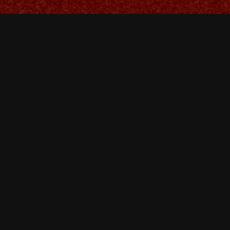
EP 02 – L’hôtel
EP 01 – Le pont du
furka et le glacier
diable
du Rhône
Reviews for Ep 08 – Le lac de Brès
There are currently no reviews for Ep 08 – Le lac de Brès