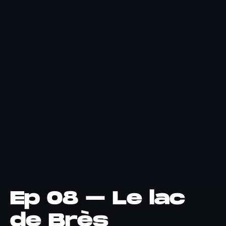
Ep 08 – Le lac
de Brès